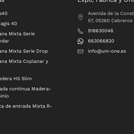
s40
Avenida de la Const
57, 05260 Cebreros
agis 40
918630046
ana Mixta Serie
ndar
663066820
ana Mixta Serie Drop
info@uni-one.es
ana Mixta Coplanar y
edera HS Slim
ada continua Madera-
inio
ta de entrada Mixta R-