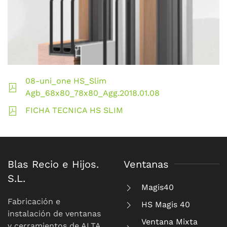
08-uni_one HS_Slim
Agb_68x80_78x80_Agg.2018.01.08
FICHA TECNICA HS SLIM
Blas Recio e Hijos.
Ventanas
S.L.
Magis40
Fabricación e
HS Magis 40
instalación de ventanas
Ventana Mixta
y cerramientos de ALTA