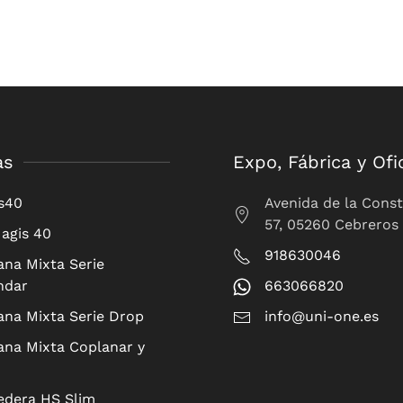
as
Expo, Fábrica y Ofi
s40
Avenida de la Const
57, 05260 Cebreros
agis 40
918630046
ana Mixta Serie
ndar
663066820
ana Mixta Serie Drop
info@uni-one.es
ana Mixta Coplanar y
edera HS Slim