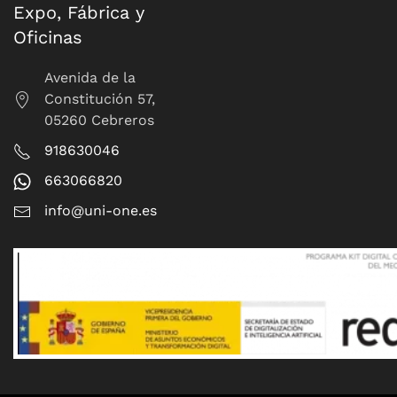
Expo, Fábrica y
Oficinas
Avenida de la
Constitución 57,
05260 Cebreros
918630046
663066820
info@uni-one.es